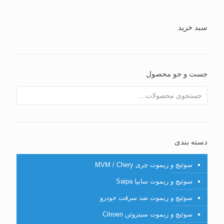
سبد خرید
جست و جو محصول
دسته بندی
سوئیچ و ریموت چری MVM / Chery
سوئیچ و ریموت سایپا Saipa
سوئیچ و ریموت ضد سرقت خودرو
سوئیچ و ریموت سیتروئن Citroen